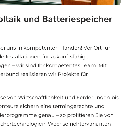
ltaik und Batteriespeicher
peicher, Elektroauto Ladestation. Ihre Anfrage en
ei uns in kompetenten Händen! Vor Ort für
e Installationen für zukunftsfähige
ngen – wir sind Ihr kompetentes Team. Mit
bund realisieren wir Projekte für
yse von Wirtschaftlichkeit und Förderungen bis
onteure sichern eine termingerechte und
erprogramme genau – so profitieren Sie von
ichertechnologien, Wechselrichtervarianten