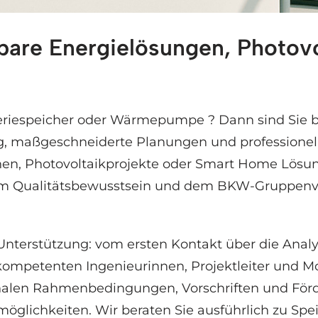
bare Energielösungen, Photovo
laranlagen und ✓Photovoltaik, Wärmepumpe, Stroms
tteriespeicher oder Wärmepumpe ? Dann sind Sie b
ung, maßgeschneiderte Planungen und professionell
ionen, Photovoltaikprojekte oder Smart Home Lösu
em Qualitätsbewusstsein und dem BKW-Gruppenver
 Unterstützung: vom ersten Kontakt über die Anal
ompetenten Ingenieurinnen, Projektleiter und M
nalen Rahmenbedingungen, Vorschriften und Förd
glichkeiten. Wir beraten Sie ausführlich zu Spe