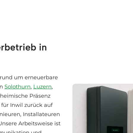
rbetrieb in
en rund um erneuerbare
in
Solothurn
,
Luzern
,
 heimische Präsenz
für Inwil zurück auf
ieuren, Installateuren
Unsere Arbeitsweise ist
munikation und