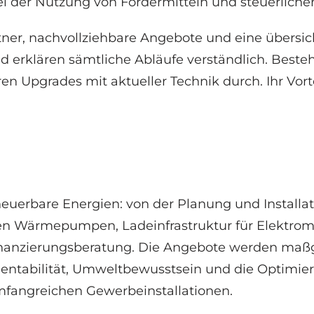
ei der Nutzung von Fördermitteln und steuerlichen
ner, nachvollziehbare Angebote und eine übersich
d erklären sämtliche Abläufe verständlich. Beste
n Upgrades mit aktueller Technik durch. Ihr Vorte
erneuerbare Energien: von der Planung und Install
en Wärmepumpen, Ladeinfrastruktur für Elektromob
nanzierungsberatung. Die Angebote werden maßge
Rentabilität, Umweltbewusstsein und die Optimi
umfangreichen Gewerbeinstallationen.