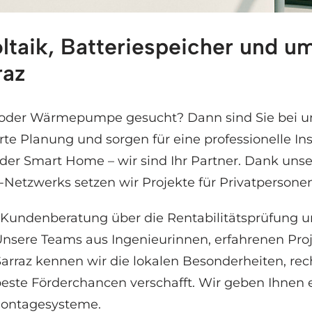
ltaik, Batteriespeicher und 
lstis Energy hilft Ihnen oder ✓Wärmepumpe, Photo
raz
r oder Wärmepumpe gesucht? Dann sind Sie bei un
e Planung und sorgen für eine professionelle Ins
oder Smart Home – wir sind Ihr Partner. Dank uns
Netzwerks setzen wir Projekte für Privatperso
en Kundenberatung über die Rentabilitätsprüfung 
sere Teams aus Ingenieurinnen, erfahrenen Proj
 Sarraz kennen wir die lokalen Besonderheiten, r
beste Förderchancen verschafft. Wir geben Ihnen 
 Montagesysteme.