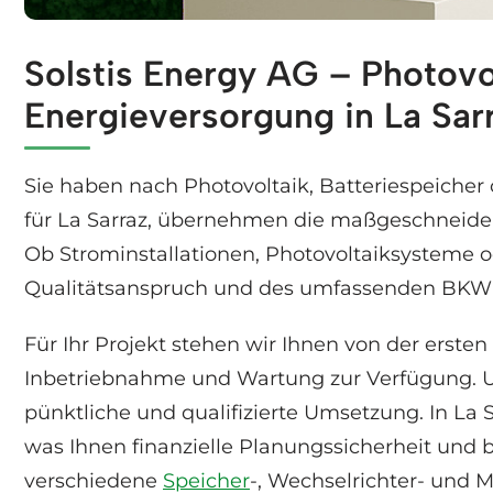
Solstis Energy AG – Photovo
Sie brauchen Solaranlagen für La Sarraz? ↗️So
Energieversorgung in La Sar
Sie haben nach Photovoltaik, Batteriespeiche
für La Sarraz, übernehmen die maßgeschneidert
Ob Strominstallationen, Photovoltaiksysteme 
Qualitätsanspruch und des umfassenden BKW-
Für Ihr Projekt stehen wir Ihnen von der erst
Inbetriebnahme und Wartung zur Verfügung. Un
pünktliche und qualifizierte Umsetzung. In La
was Ihnen finanzielle Planungssicherheit und 
verschiedene
Speicher
-, Wechselrichter- und