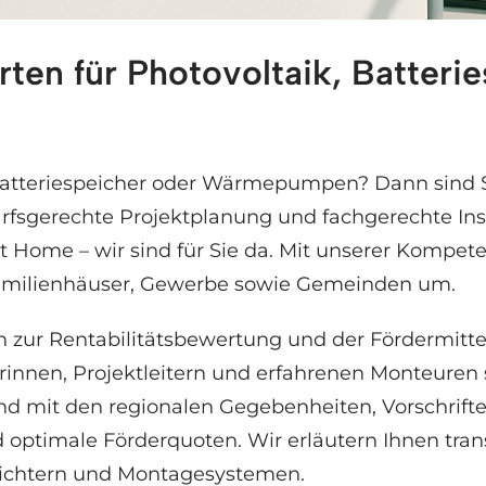
rten für Photovoltaik, Batteri
stis Energy und ✓Wärmepumpe, Photovoltaik, Stro
 Batteriespeicher oder Wärmepumpen? Dann sind S
fsgerechte Projektplanung und fachgerechte Inst
art Home – wir sind für Sie da. Mit unserer Kompet
rfamilienhäuser, Gewerbe sowie Gemeinden um.
 zur Rentabilitätsbewertung und der Fördermittel
nnen, Projektleitern und erfahrenen Monteuren ste
sind mit den regionalen Gegebenheiten, Vorschrif
nd optimale Förderquoten. Wir erläutern Ihnen tra
richtern und Montagesystemen.